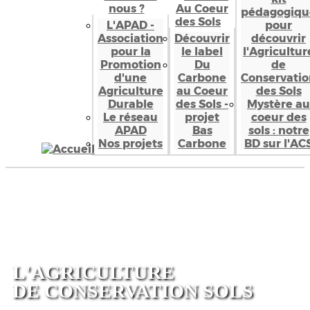
nous ?
Au Coeur
pédagogiqu
des Sols
L'APAD -
pour
Association
Découvrir
découvrir
pour la
le label
l'Agricultur
Promotion
Du
de
d'une
Carbone
Conservatio
Agriculture
au Coeur
des Sols
Durable
des Sols -
Mystère au
Le réseau
projet
coeur des
APAD
Bas
sols : notre
Nos projets
Carbone
BD sur l'AC
L'AGRICULTURE
DE
CONSERVATION SOLS