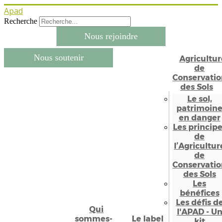
Apad
Recherche
Nous rejoindre
Nous soutenir
Agricultur
de
Conservatio
des Sols
Le sol,
patrimoin
en danger
Les princip
de
l’Agricultur
de
Conservatio
des Sols
Les
bénéfices
Les défis d
Qui
l'APAD - U
sommes-
Le label
kit