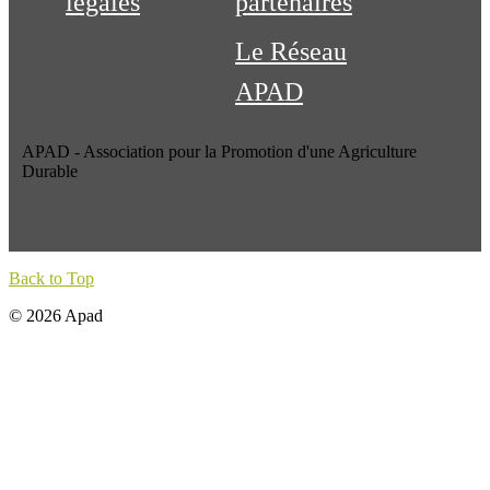
légales
partenaires
Le Réseau
APAD
APAD - Association pour la Promotion d'une Agriculture
Durable
Back to Top
© 2026 Apad