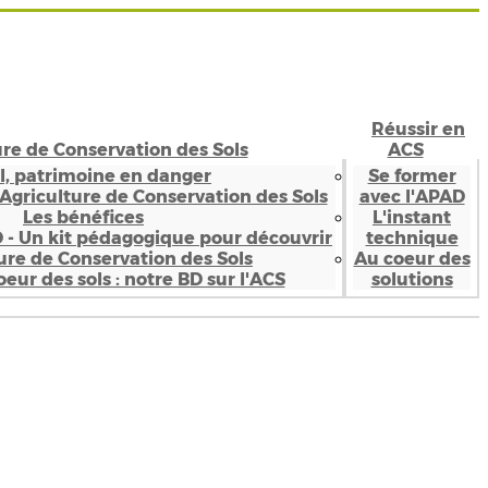
Réussir en
ure de Conservation des Sols
ACS
ol, patrimoine en danger
Se former
’Agriculture de Conservation des Sols
avec l'APAD
Les bénéfices
L'instant
D - Un kit pédagogique pour découvrir
technique
ture de Conservation des Sols
Au coeur des
eur des sols : notre BD sur l'ACS
solutions