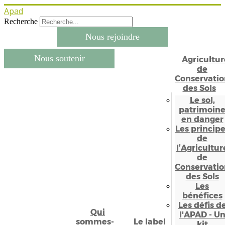
Apad
Recherche
Nous rejoindre
Nous soutenir
Agricultur
de
Conservatio
des Sols
Le sol,
patrimoin
en danger
Les princip
de
l’Agricultur
de
Conservatio
des Sols
Les
bénéfices
Les défis d
Qui
l'APAD - U
sommes-
Le label
kit