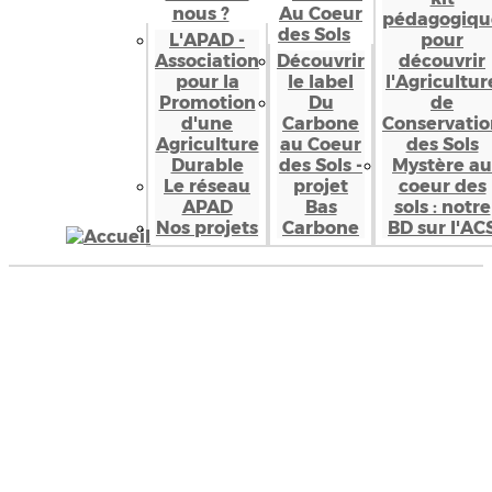
nous ?
Au Coeur
pédagogiqu
des Sols
L'APAD -
pour
Association
Découvrir
découvrir
pour la
le label
l'Agricultur
Promotion
Du
de
d'une
Carbone
Conservatio
Agriculture
au Coeur
des Sols
Durable
des Sols -
Mystère au
Le réseau
projet
coeur des
APAD
Bas
sols : notre
Nos projets
Carbone
BD sur l'AC