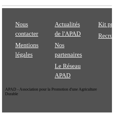
Nous
Actualités
Kit pr
contacter
de l'APAD
Recru
Mentions
Nos
légales
partenaires
Le Réseau
APAD
APAD - Association pour la Promotion d'une Agriculture
Durable