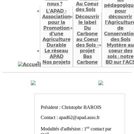
nous ?
Au Coeur
pédagogiqu
des Sols
L'APAD -
pour
Association
Découvrir
découvrir
pour la
le label
l'Agricultur
Promotion
Du
de
d'une
Carbone
Conservatio
Agriculture
au Coeur
des Sols
Durable
des Sols -
Mystère au
Le réseau
projet
coeur des
APAD
Bas
sols : notre
Nos projets
Carbone
BD sur l'AC
Président : Christophe BAROIS
Contact : apad62@apad.asso.fr
er
Modalités d'adhésion : 1
contact par