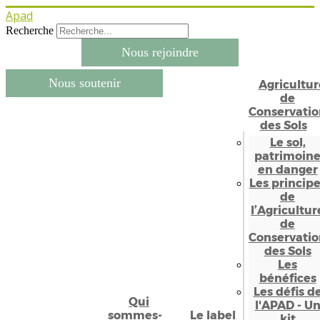
Apad
Recherche
Nous rejoindre
Nous soutenir
Agricultur
de
Conservatio
des Sols
Le sol,
patrimoin
en danger
Les princip
de
l’Agricultur
de
Conservatio
des Sols
Les
bénéfices
Les défis d
Qui
l'APAD - U
sommes-
Le label
kit